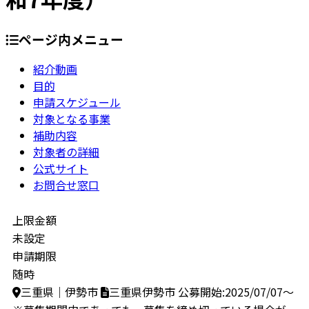
ページ内メニュー
紹介動画
目的
申請スケジュール
対象となる事業
補助内容
対象者の詳細
公式サイト
お問合せ窓口
上限金額
未設定
申請期限
随時
三重県｜伊勢市
三重県伊勢市
公募開始:2025/07/07～