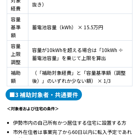
対象
抜き）
経費
容量
基準
蓄電池容量（kWh） × 15.5万円
額
容量
容量が10kWhを超える場合は「10kWh ÷
上限
蓄電池容量」を乗じて上限を算出
調整
補助
（「補助対象経費」と「容量基準額（調整
額
後）」のいずれか少ない額） × 1/3
■3 補助対象者・共通要件
＜対象者および住宅の条件＞
伊勢市内の自己所有かつ居住する住宅に設置する方
市外在住者は事業完了から60日以内に転入予定であれ