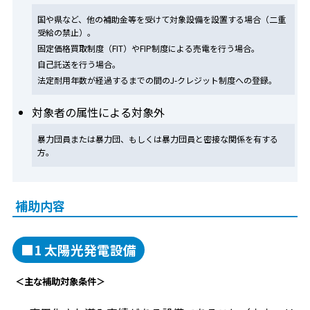
国や県など、他の補助金等を受けて対象設備を設置する場合（二重
受給の禁止）。
固定価格買取制度（FIT）やFIP制度による売電を行う場合。
自己託送を行う場合。
法定耐用年数が経過するまでの間のJ-クレジット制度への登録。
対象者の属性による対象外
暴力団員または暴力団、もしくは暴力団員と密接な関係を有する
方。
補助内容
■1 太陽光発電設備
＜主な補助対象条件＞