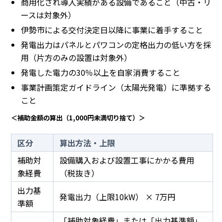
商用化され導入実績がある設備であること（中古・リ
ースは対象外）
伊勢市による交付決定日以降に事業に着手すること
発電出力はパネルとパワコンの定格出力の低い方を採
用（片方のみの設置は対象外）
発電した電力の30％以上を自家消費すること
事業計画策定ガイドライン（太陽光発電）に準拠する
こと
＜補助金額の算出（1,000円未満切り捨て）＞
区分
算出方法・上限
補助対
設備購入および設置工事にかかる費用
象経費
（税抜き）
出力基
発電出力（上限10kW） × 7万円
準額
「補助対象経費」または「出力基準額」