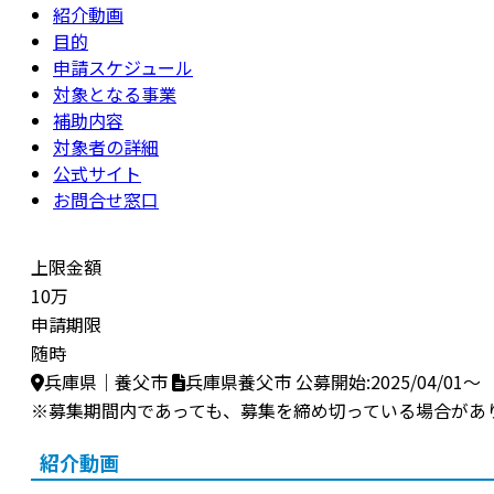
紹介動画
目的
申請スケジュール
対象となる事業
補助内容
対象者の詳細
公式サイト
お問合せ窓口
上限金額
10万
申請期限
随時
兵庫県｜養父市
兵庫県養父市
公募開始:2025/04/01～
※募集期間内であっても、募集を締め切っている場合があ
紹介動画