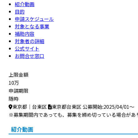
紹介動画
目的
申請スケジュール
対象となる事業
補助内容
対象者の詳細
公式サイト
お問合せ窓口
上限金額
10万
申請期限
随時
東京都｜台東区
東京都台東区
公募開始:2025/04/01～
※募集期間内であっても、募集を締め切っている場合があ
紹介動画