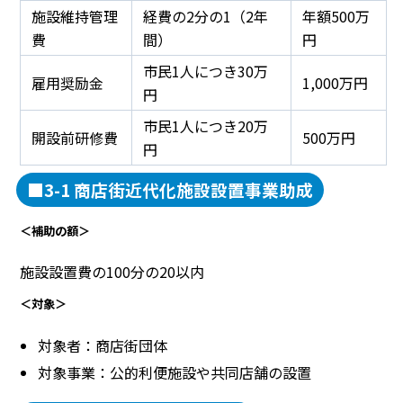
施設維持管理
経費の2分の1（2年
年額500万
費
間）
円
市民1人につき30万
雇用奨励金
1,000万円
円
市民1人につき20万
開設前研修費
500万円
円
■3-1 商店街近代化施設設置事業助成
＜補助の額＞
施設設置費の100分の20以内
＜対象＞
対象者：商店街団体
対象事業：公的利便施設や共同店舗の設置