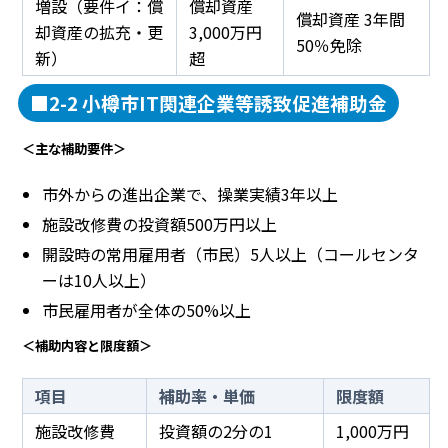
増設（要件イ：償
償却資産
償却資産 3年間
却資産の拡充・更
3,000万円
50％免除
新）
超
■2-2 小樽市IT関連企業等誘致促進補助金
＜主な補助要件＞
市外からの進出企業で、操業実績3年以上
施設改修費の投資額500万円以上
開設時の常用雇用者（市民）5人以上（コールセンタ
ーは10人以上）
市民雇用者が全体の50%以上
＜補助内容と限度額＞
項目
補助率・単価
限度額
施設改修費
投資額の2分の1
1,000万円