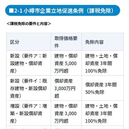
■2-1 小樽市企業立地促進条例（課税免除）
＜課税免除の要件と内容＞
取得価格要
区分
免除内容
件
新設（要件ア：新
建物・償却
建物・土地・償
設建物・償却資
資産 5,000
却資産 3年間
産）
万円超
100％免除
新設（要件イ：既
償却資産
償却資産 3年間
存建物・新設償却
3,000万円
50％免除
資産）
超
増設（要件ア：増
建物・償却
建物・土地・償
築・新設償却資
資産 3,000
却資産 3年間
産）
万円超
100％免除