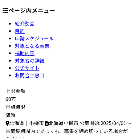
ページ内メニュー
紹介動画
目的
申請スケジュール
対象となる事業
補助内容
対象者の詳細
公式サイト
お問合せ窓口
上限金額
60万
申請期限
随時
北海道｜小樽市
北海道小樽市
公募開始:2025/04/01～
※募集期間内であっても、募集を締め切っている場合が