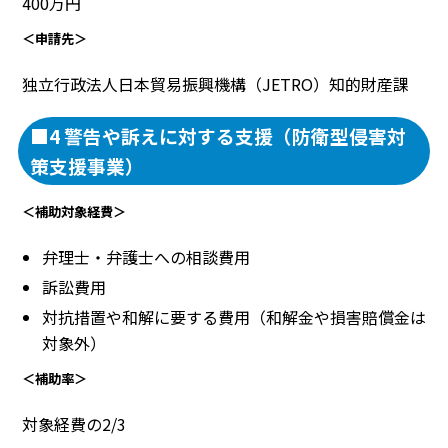
400万円
＜申請先＞
独立行政法人日本貿易振興機構（JETRO）知的財産課
■4 警告や訴えに対する支援（防衛型侵害対
策支援事業）
＜補助対象経費＞
弁理士・弁護士への相談費用
訴訟費用
対抗措置や和解に要する費用（和解金や損害賠償金は
対象外）
＜補助率＞
対象経費の2/3