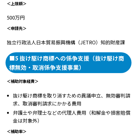
＜上限額＞
500万円
＜申請先＞
独立行政法人日本貿易振興機構（JETRO）知的財産課
■5 抜け駆け商標への係争支援（抜け駆け商
標無効・取消係争支援事業）
＜補助対象経費＞
抜け駆け商標を取り消すための異議申立、無効審判請
求、取消審判請求にかかる費用
弁護士や弁理士などの代理人費用（和解金や損害賠償
金は対象外）
＜補助率＞