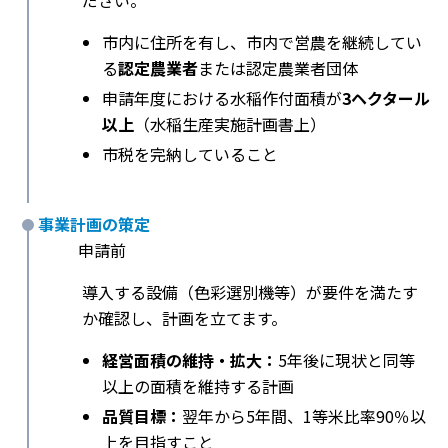
ださい。
市内に住所を有し、市内で営農を継続してい
る
認定農業者
または認定農業者団体
申請年度における水稲作付面積が
3ヘクタール
以上
（水稲生産実施計画書上）
市税を完納していること
事業計画の策定
申請前
導入する設備（色彩選別機等）が要件を満たす
か確認し、計画を立てます。
経営面積の維持・拡大：
5年後に現状と同等
以上の面積を維持する計画
品質目標：
翌年から5年間、1等米比率90％以
上を目指すこと