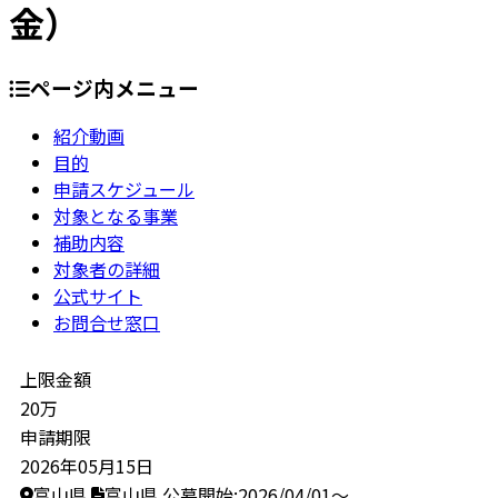
金）
ページ内メニュー
紹介動画
目的
申請スケジュール
対象となる事業
補助内容
対象者の詳細
公式サイト
お問合せ窓口
上限金額
20万
申請期限
2026年05月15日
富山県
富山県
公募開始:2026/04/01～