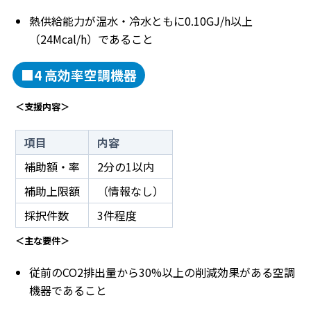
熱供給能力が温水・冷水ともに0.10GJ/h以上
（24Mcal/h）であること
■4 高効率空調機器
＜支援内容＞
項目
内容
補助額・率
2分の1以内
補助上限額
（情報なし）
採択件数
3件程度
＜主な要件＞
従前のCO2排出量から30%以上の削減効果がある空調
機器であること