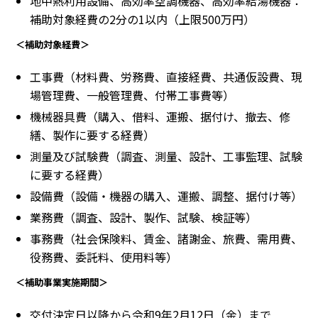
地中熱利用設備、高効率空調機器、高効率給湯機器：
補助対象経費の2分の1以内（上限500万円）
＜補助対象経費＞
工事費（材料費、労務費、直接経費、共通仮設費、現
場管理費、一般管理費、付帯工事費等）
機械器具費（購入、借料、運搬、据付け、撤去、修
繕、製作に要する経費）
測量及び試験費（調査、測量、設計、工事監理、試験
に要する経費）
設備費（設備・機器の購入、運搬、調整、据付け等）
業務費（調査、設計、製作、試験、検証等）
事務費（社会保険料、賃金、諸謝金、旅費、需用費、
役務費、委託料、使用料等）
＜補助事業実施期間＞
交付決定日以降から令和9年2月12日（金）まで