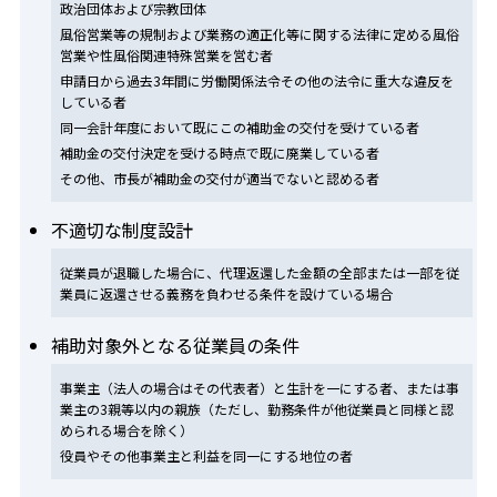
政治団体および宗教団体
風俗営業等の規制および業務の適正化等に関する法律に定める風俗
営業や性風俗関連特殊営業を営む者
申請日から過去3年間に労働関係法令その他の法令に重大な違反を
している者
同一会計年度において既にこの補助金の交付を受けている者
補助金の交付決定を受ける時点で既に廃業している者
その他、市長が補助金の交付が適当でないと認める者
不適切な制度設計
従業員が退職した場合に、代理返還した金額の全部または一部を従
業員に返還させる義務を負わせる条件を設けている場合
補助対象外となる従業員の条件
事業主（法人の場合はその代表者）と生計を一にする者、または事
業主の3親等以内の親族（ただし、勤務条件が他従業員と同様と認
められる場合を除く）
役員やその他事業主と利益を同一にする地位の者