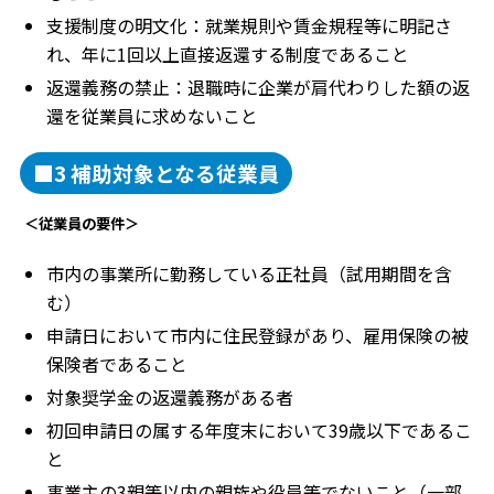
支援制度の明文化：就業規則や賃金規程等に明記さ
れ、年に1回以上直接返還する制度であること
返還義務の禁止：退職時に企業が肩代わりした額の返
還を従業員に求めないこと
■3 補助対象となる従業員
＜従業員の要件＞
市内の事業所に勤務している正社員（試用期間を含
む）
申請日において市内に住民登録があり、雇用保険の被
保険者であること
対象奨学金の返還義務がある者
初回申請日の属する年度末において39歳以下であるこ
と
事業主の3親等以内の親族や役員等でないこと（一部