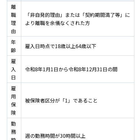
離
職
「非自発的理由」または「契約期間満了等」に
理
より離職を余儀なくされた方
由
年
雇入日時点で18歳以上64歳以下
齢
雇
入
令和8年1月1日から令和8年12月31日の間
日
雇
用
被保険者区分が「1」であること
保
険
勤
務
週の勤務時間が30時間以上
時