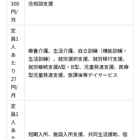
300
児相談支援
円/
月
定
員1
人
療養介護、生活介護、自立訓練（機能訓練・
あ
生活訓練）、就労選択支援、就労移行支援、
た
就労継続支援A型・B型、児童発達支援、医療
り
型児童発達支援、放課後等デイサービス
27
円/
月
定
員1
人
あ
短期入所、施設入所支援、共同生活援助、宿
た