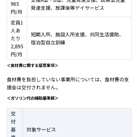
965
発達支援、放課後等デイサービス
円/月
定員1
人あ
短期入所、施設入所支援、共同生活援助、
たり
宿泊型自立訓練
2,895
円/月
＜食材費に関する留意事項＞
食材費を負担していない事業所については、食材費の支
援金は交付されません。
＜ガソリン代の補助基準額＞
交
付
基
対象サービス