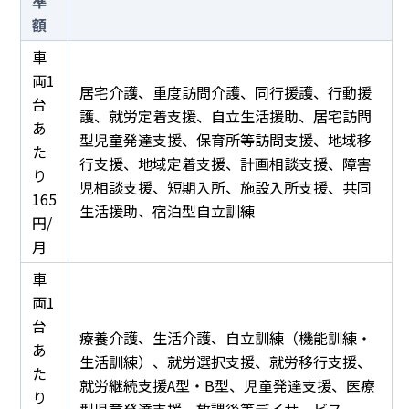
準
額
車
両1
居宅介護、重度訪問介護、同行援護、行動援
台
護、就労定着支援、自立生活援助、居宅訪問
あ
型児童発達支援、保育所等訪問支援、地域移
た
行支援、地域定着支援、計画相談支援、障害
り
児相談支援、短期入所、施設入所支援、共同
165
生活援助、宿泊型自立訓練
円/
月
車
両1
台
療養介護、生活介護、自立訓練（機能訓練・
あ
生活訓練）、就労選択支援、就労移行支援、
た
就労継続支援A型・B型、児童発達支援、医療
り