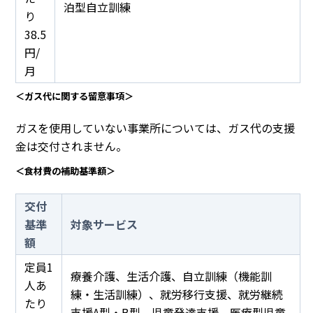
泊型自立訓練
り
38.5
円/
月
＜ガス代に関する留意事項＞
ガスを使用していない事業所については、ガス代の支援
金は交付されません。
＜食材費の補助基準額＞
交付
基準
対象サービス
額
定員1
療養介護、生活介護、自立訓練（機能訓
人あ
練・生活訓練）、就労移行支援、就労継続
たり
支援A型・B型、児童発達支援、医療型児童