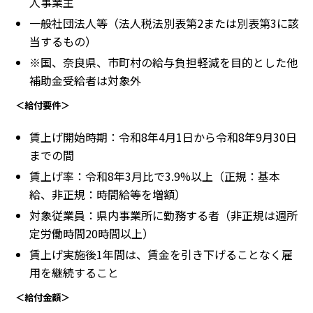
人事業主
一般社団法人等（法人税法別表第2または別表第3に該
当するもの）
※国、奈良県、市町村の給与負担軽減を目的とした他
補助金受給者は対象外
＜給付要件＞
賃上げ開始時期：令和8年4月1日から令和8年9月30日
までの間
賃上げ率：令和8年3月比で3.9%以上（正規：基本
給、非正規：時間給等を増額）
対象従業員：県内事業所に勤務する者（非正規は週所
定労働時間20時間以上）
賃上げ実施後1年間は、賃金を引き下げることなく雇
用を継続すること
＜給付金額＞