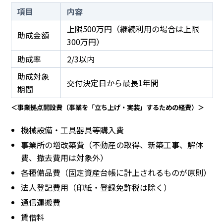
項目
内容
上限500万円（継続利用の場合は上限
助成金額
300万円）
助成率
2/3以内
助成対象
交付決定日から最長1年間
期間
＜事業拠点開設費（事業を「立ち上げ・実装」するための経費）＞
機械設備・工具器具等購入費
事業所の増改築費（不動産の取得、新築工事、解体
費、撤去費用は対象外）
各種備品費（固定資産台帳に計上されるものが原則）
法人登記費用（印紙・登録免許税は除く）
通信運搬費
賃借料