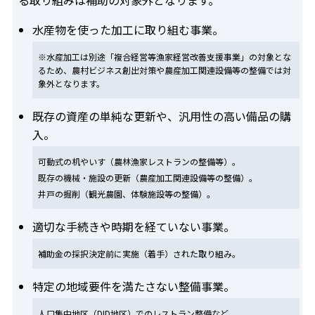
水産物を使った加工に取り組む事業。
※水産加工は別途「複合経営等漁家経営改善支援事業」の対象とな
るため、農村ビジネス創出対策や農産加工関連設備等の整備では対
象外となります。
既存の資産の単純な更新や、汎用性の高い備品の購
入。
可動式の机やいす（農林漁家レストランの整備等）。
既存の機械・施設の更新（農産加工関連設備等の整備）。
井戸の掘削（観光農園、体験施設等の整備）。
適切な手続きや時期を経ていない事業。
補助金の採択決定前に実施（着手）された取り組み。
特定の地域要件を満たさない整備事業。
人口集中地区（DID地区）でのレストラン整備など。