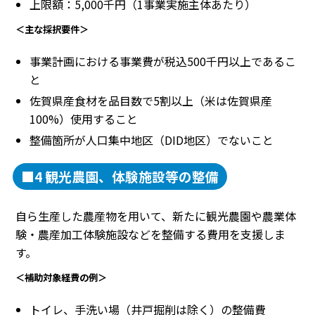
上限額：5,000千円（1事業実施主体あたり）
＜主な採択要件＞
事業計画における事業費が税込500千円以上であるこ
と
佐賀県産食材を品目数で5割以上（米は佐賀県産
100%）使用すること
整備箇所が人口集中地区（DID地区）でないこと
■4 観光農園、体験施設等の整備
自ら生産した農産物を用いて、新たに観光農園や農業体
験・農産加工体験施設などを整備する費用を支援しま
す。
＜補助対象経費の例＞
トイレ、手洗い場（井戸掘削は除く）の整備費