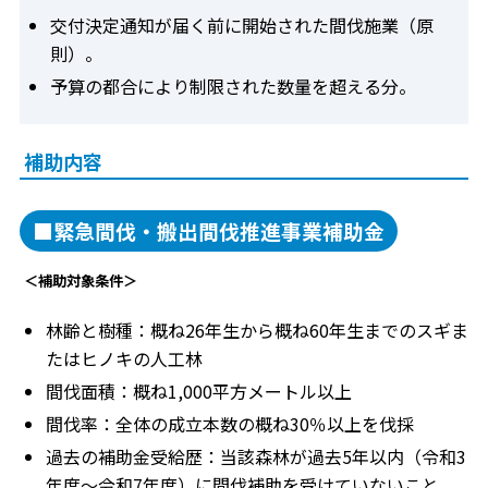
交付決定通知が届く前に開始された間伐施業（原
則）。
予算の都合により制限された数量を超える分。
補助内容
■緊急間伐・搬出間伐推進事業補助金
＜補助対象条件＞
林齢と樹種：概ね26年生から概ね60年生までのスギま
たはヒノキの人工林
間伐面積：概ね1,000平方メートル以上
間伐率：全体の成立本数の概ね30％以上を伐採
過去の補助金受給歴：当該森林が過去5年以内（令和3
年度～令和7年度）に間伐補助を受けていないこと