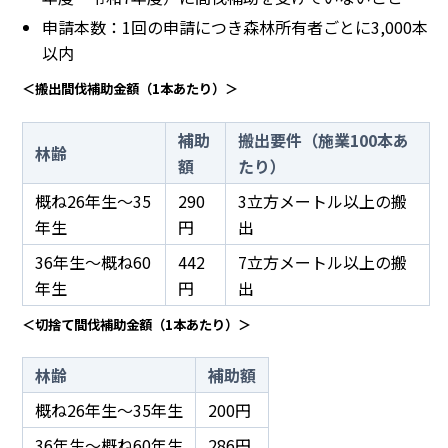
申請本数：1回の申請につき森林所有者ごとに3,000本
以内
＜搬出間伐補助金額（1本あたり）＞
補助
搬出要件（施業100本あ
林齢
額
たり）
概ね26年生～35
290
3立方メートル以上の搬
年生
円
出
36年生～概ね60
442
7立方メートル以上の搬
年生
円
出
＜切捨て間伐補助金額（1本あたり）＞
林齢
補助額
概ね26年生～35年生
200円
36年生～概ね60年生
286円