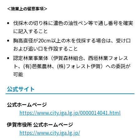
＜施業上の留意事項＞
伐採木の切り株に濃色の油性ペン等で通し番号を確実
に記入すること
胸高直径が20cm以上の木を伐採する場合は、受け口
および追い口を作設すること
認定林業事業体（伊賀森林組合、西垣林業フォレス
ト、(有)芭蕉農林、(株)フォレスト伊賀）への委託が
可能
公式サイト
公式ホームページ
https://www.city.iga.lg.jp/0000014041.html
伊賀市役所 公式ホームページ
https://www.city.iga.lg.jp/