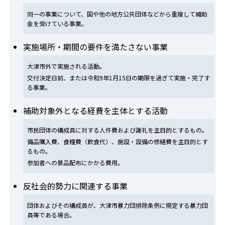
同一の事業について、国や他の地方公共団体などから重複して補助
金を受けている事業。
実施場所・期間の要件を満たさない事業
大津市外で実施される活動。
交付決定日前、または令和9年1月15日の期限を過ぎて実施・完了す
る事業。
補助対象外となる経費を主体とする活動
市民団体の構成員に対する人件費および謝礼を主目的とするもの。
備品購入費、食糧費（飲食代）、施設・設備の修繕費を主目的とす
るもの。
参加者への景品配布にかかる費用。
反社会的勢力に関連する事業
団体およびその構成員が、大津市暴力団排除条例に規定する暴力団
員等である場合。