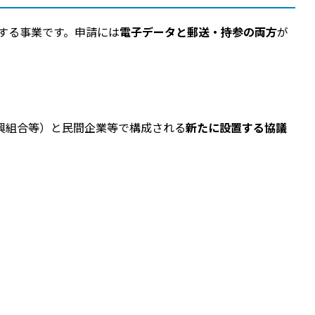
する事業です。申請には
電子データと郵送・持参の両方
が
興組合等）と民間企業等で構成される
新たに設置する協議