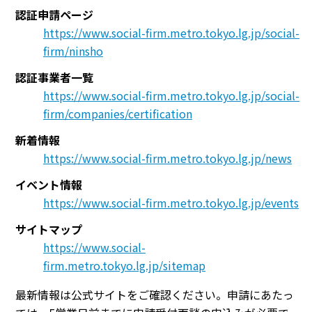
認証申請ページ
https://www.social-firm.metro.tokyo.lg.jp/social-
firm/ninsho
認証事業者一覧
https://www.social-firm.metro.tokyo.lg.jp/social-
firm/companies/certification
新着情報
https://www.social-firm.metro.tokyo.lg.jp/news
イベント情報
https://www.social-firm.metro.tokyo.lg.jp/events
サイトマップ
https://www.social-
firm.metro.tokyo.lg.jp/sitemap
最新情報は公式サイトをご確認ください。申請にあたっ