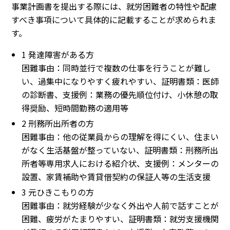
事業計画書を提出する際には、就労困難者の特性や配慮
すべき事項について具体的に記載することが求められま
す。
1 発達障害がある方
困難事由：同時並行で複数の仕事を行うことが難し
い、過集中になりやすく疲れやすい、証明書類：医師
の診断書、支援例：業務の優先順位付け、小休憩の取
得奨励、短時間勤務の適用等
2 刑務所出所者の方
困難事由：他の従業員からの理解を得にくい、住まい
がなく生活基盤が整っていない、証明書類：刑務所出
所者等専用求人における紹介状、支援例：メンターの
設置、家賃補助や賃貸借契約の保証人等の生活支援
3 元ひきこもりの方
困難事由：就労経験が少なく外出や人前で話すことが
困難、疲労がたまりやすい、証明書類：就労支援機関