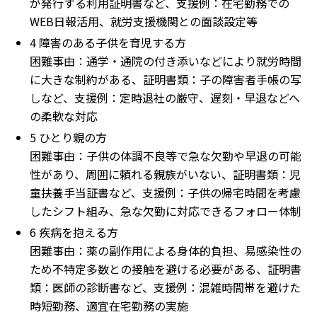
が発行する利用証明書など、支援例：在宅勤務での
WEB日報活用、就労支援機関との面談設定等
4 障害のある子供を育児する方
困難事由：通学・通院の付き添いなどにより就労時間
に大きな制約がある、証明書類：子の障害者手帳の写
しなど、支援例：定時退社の厳守、遅刻・早退などへ
の柔軟な対応
5 ひとり親の方
困難事由：子供の体調不良等で急な欠勤や早退の可能
性があり、周囲に頼れる親族がいない、証明書類：児
童扶養手当証書など、支援例：子供の帰宅時間を考慮
したシフト組み、急な欠勤に対応できるフォロー体制
6 疾病を抱える方
困難事由：薬の副作用による身体的負担、易感染性の
ため不特定多数との接触を避ける必要がある、証明書
類：医師の診断書など、支援例：混雑時間帯を避けた
時短勤務、適宜在宅勤務の実施