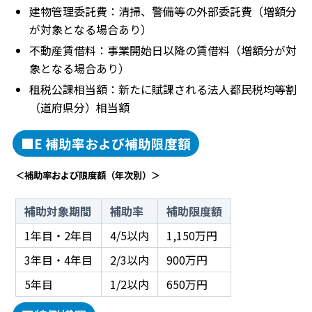
建物管理委託費：清掃、警備等の外部委託費（増額分
が対象となる場合あり）
不動産賃借料：事業開始日以降の賃借料（増額分が対
象となる場合あり）
租税公課相当額：新たに賦課される法人都民税均等割
（道府県分）相当額
■E 補助率および補助限度額
＜補助率および限度額（年次別）＞
補助対象期間
補助率
補助限度額
1年目・2年目
4/5以内
1,150万円
3年目・4年目
2/3以内
900万円
5年目
1/2以内
650万円