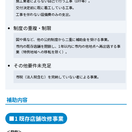
施工業者によらない自己で行う工事（DIY等）。
交付決定前に既に着工している工事。
工事を伴わない設備費のみの支出。
制度の重複・制限
国や県など、他の公的制度から二重に補助金を受ける事業。
市内の既存店舗を閉鎖し、1年以内に市内の他地点へ再出店する事
業（特例地域への移転を除く）。
その他要件未充足
市税（法人税含む）を完納していない者による事業。
補助内容
■1 既存店舗改修事業
＜目的＞