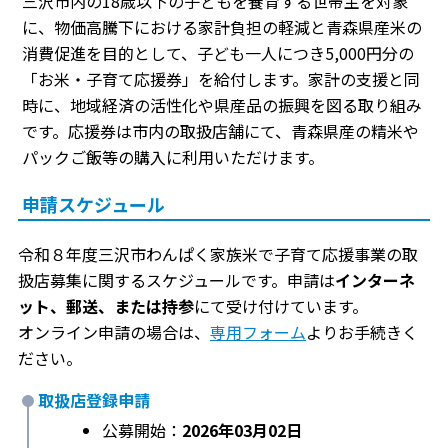
三沢市内の18歳以下の子どもを養育する世帯主を対象
に、物価高騰下における家計負担の軽減と青森県産米の
消費促進を目的として、子ども一人につき5,000円分の
「お米・子育て応援券」を給付します。家計の支援と同
時に、地域経済の活性化や県産品の振興を図る取り組み
です。応援券は市内の取扱店舗にて、青森県産の精米や
パックご飯等の購入に利用いただけます。
申請スケジュール
令和８年度三沢市わんぱく家族米で子育て応援事業の取
扱店募集に関するスケジュールです。申請は
インターネ
ット、郵送、または持参
にて受け付けています。
オンライン申請の場合は、
専用フォーム
よりお手続きく
ださい。
取扱店登録申請
公募開始：
2026年03月02日