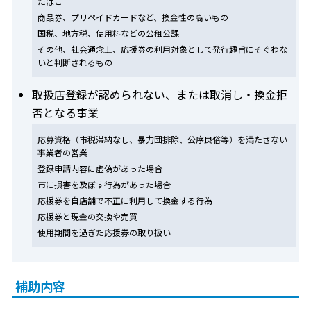
たばこ
商品券、プリペイドカードなど、換金性の高いもの
国税、地方税、使用料などの公租公課
その他、社会通念上、応援券の利用対象として発行趣旨にそぐわな
いと判断されるもの
取扱店登録が認められない、または取消し・換金拒
否となる事業
応募資格（市税滞納なし、暴力団排除、公序良俗等）を満たさない
事業者の営業
登録申請内容に虚偽があった場合
市に損害を及ぼす行為があった場合
応援券を自店舗で不正に利用して換金する行為
応援券と現金の交換や売買
使用期間を過ぎた応援券の取り扱い
補助内容