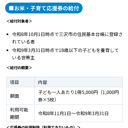
■お米・子育て応援券の給付
＜給付対象者＞
令和8年10月1日時点で三沢市の住民基本台帳に登録さ
れている者
令和9年3月31日時点で18歳以下の子どもを養育して
いる世帯主
＜給付の概要＞
項目
内容
子ども一人あたり1冊5,000円（1,000円
額面
券×5枚）
利用可能
令和8年11月1日〜令和9年3月31日
期間
＜応援券の利用制限（利用できないもの）＞