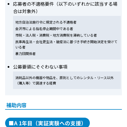
応募者の不適格要件（以下のいずれかに該当する場
合は対象外）
地方自治法施行令に規定される不適格者
金沢市による指名停止期間中である者
市税・法人税・消費税・地方消費税を滞納している者
民事再生法・会社更生法・破産法に基づき手続き開始決定を受けて
いる者
暴力団関係者
公募要領にそぐわない事項
消耗品以外の機器や物品を、原則としてのレンタル・リース以外
（購入等）で調達する経費
補助内容
■A 1年目（実証実験への支援）