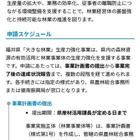
生産量の拡大や、業務の効率化、従事者の離職防止につ
ながる環境整備を支援することで、林業経営体の基盤強
化と持続可能な林業の推進を図ります。
申請スケジュール
福井県「大きな林業」生産力強化事業は、県内の森林資
源の有効活用と林業事業体の生産力強化を支援する事業
です。申請にあたっては、
事業計画書の提出
から
事業完
了後の達成状況報告
まで、複数の段階を経て進められま
す。各手続きには指定の様式があり、県農林総合事務所
または嶺南振興局が窓口となります。
事業計画書の提出
提出期限：
県産材活用課長が定める日まで
事業実施主体（林業事業体等）は、事業計画書
（様式第1号）を作成し、管轄の県農林総合事務