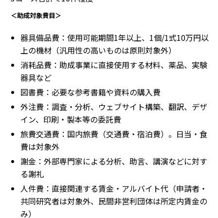
＜助成対象費目＞
器具備品費：使用可能期間1年以上、1個/1式10万円以
上の機材（汎用性の高いものは原則対象外）
消耗品費：助成事業に直接使用する材料、薬品、実験
器具など
図書費：必要な参考書籍や資料の購入費
外注費：調査・分析、ウェブサイト構築、翻訳、デザ
イン、印刷・製本等の委託費
旅費交通費：国内旅費（交通費・宿泊費）。日当・食
費は対象外
謝金：外部専門家による分析、助言、講演などに対す
る謝礼
人件費：直接関連する賃金・アルバイト代（申請者・
共同研究者は対象外、民間非営利団体は所定内賃金の
み）