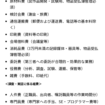
原材料費（試作品開発・試験用、物品受払簿管理必
須）
検討会費（謝金・旅費）
通信運搬費（郵便および運送費、電話等の基本料除
く）
印刷費（資料等の印刷）
会場借料費（会議室等）
消耗品費（3万円未満の記録媒体・器具等、物品受払
簿管理必須）
委託費（第三者への委託が合理的・効果的な業務）
役務費（分析、調査、試験、運搬、保管等）
雑費（手数料、印紙代）
＜調査・実証に係る経費＞
人件費（正職員、出向者、嘱託職員等の作業時間分）
専門員費（専門家への手当、SE・プログラマー費等）