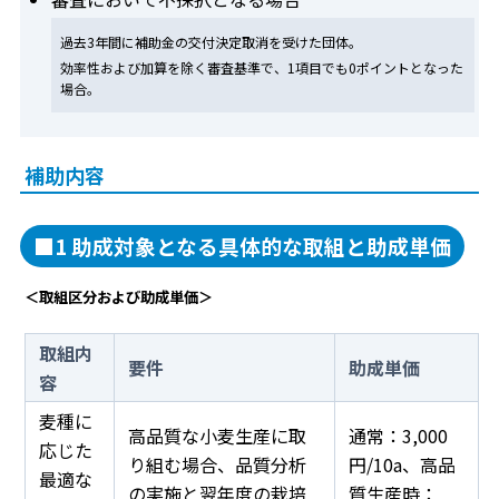
過去3年間に補助金の交付決定取消を受けた団体。
効率性および加算を除く審査基準で、1項目でも0ポイントとなった
場合。
補助内容
■1 助成対象となる具体的な取組と助成単価
＜取組区分および助成単価＞
取組内
要件
助成単価
容
麦種に
高品質な小麦生産に取
通常：3,000
応じた
り組む場合、品質分析
円/10a、高品
最適な
の実施と翌年度の栽培
質生産時：