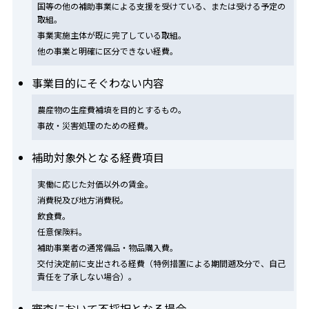
国等の他の補助事業による支援を受けている、または受ける予定の
取組。
事業実施主体が既に完了している取組。
他の事業と明確に区分できない経費。
事業目的にそぐわない内容
農産物の生産費補填を目的とするもの。
事故・災害処理のための経費。
補助対象外となる経費項目
実働に応じた対価以外の賃金。
消費税及び地方消費税。
飲食費。
任意保険料。
補助事業者の通常備品・物品購入費。
交付決定前に支出される経費（特例措置による期間遡及分で、自己
責任を了承しない場合）。
審査において不採択となる場合