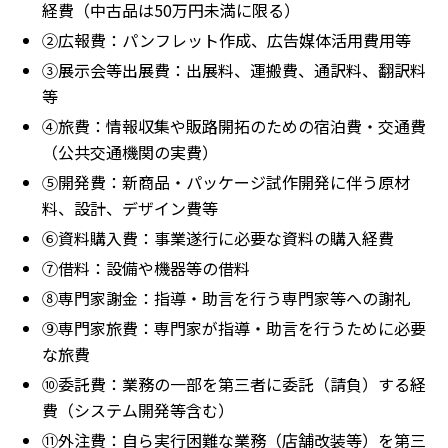
経費（中古品は50万円未満に限る）
②広報費：パンフレット作成、広告媒体活用費用等
③展示会等出展費：出展料、運搬費、通訳料、翻訳料
等
④旅費：情報収集や販路開拓のための宿泊費・交通費
（公共交通機関の実費）
⑤開発費：新商品・パッケージ試作開発に伴う原材
料、設計、デザイン費等
⑥資料購入費：事業遂行に必要な資料の購入経費
⑦借料：設備や機器等の借料
⑧専門家謝金：指導・助言を行う専門家等への謝礼
⑨専門家旅費：専門家が指導・助言を行うために必要
な旅費
⑩委託費：業務の一部を第三者に委託（請負）する経
費（システム開発等含む）
⑪外注費：自ら実行困難な業務（店舗改装等）を第三