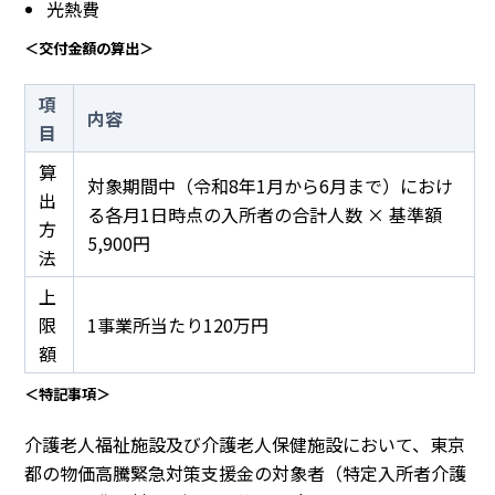
光熱費
＜交付金額の算出＞
項
内容
目
算
対象期間中（令和8年1月から6月まで）におけ
出
る各月1日時点の入所者の合計人数 × 基準額
方
5,900円
法
上
限
1事業所当たり120万円
額
＜特記事項＞
介護老人福祉施設及び介護老人保健施設において、東京
都の物価高騰緊急対策支援金の対象者（特定入所者介護