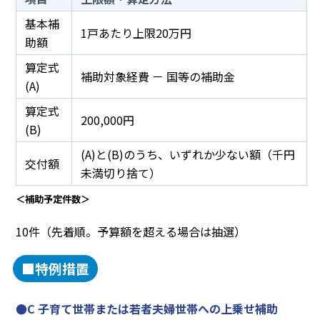
基本補
1戸あたり上限20万円
助額
算定式
補助対象経費 － 国等の補助金
(A)
算定式
200,000円
(B)
(A)と(B)のうち、いずれか少ない額（千円
交付額
未満切り捨て）
＜補助予定件数＞
10件（先着順。予算額を超える場合は抽選）
■特例措置
●C 子育て世帯または若者夫婦世帯への上乗せ補助