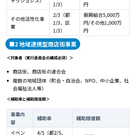
ャッシュレス）
1/3）
円
2/3（都
振興組合5,000万
その他活性化事
1/3、区
円/その他1,000万
業
1/3）
円
■2 地域連携型商店街事業
＜対象者（実行委員会の構成必須）＞
商店街、商店街の連合会
複数の地域団体（町会・自治会、NPO、中小企業、社
会福祉法人等）
＜補助率と補助限度額＞
事業内
補助率
補助限度額
容
イベン
4/5（都2/5、