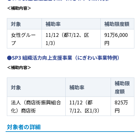
＜補助内容＞
対象
補助率
補助限度額
女性グルー
11/12（都7/12、区
91万6,000
プ
1/3）
円
●SP3 組織活力向上支援事業（にぎわい事業特例）
＜補助内容＞
補助限
対象
補助率
度額
法人（商店街振興組合
11/12（都
825万
化）商店街
7/12、区1/3）
円
対象者の詳細