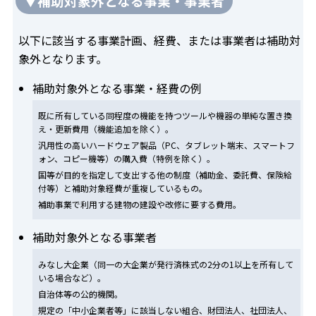
▼補助対象外となる事業・事業者
以下に該当する事業計画、経費、または事業者は補助対
象外となります。
補助対象外となる事業・経費の例
既に所有している同程度の機能を持つツールや機器の単純な置き換
え・更新費用（機能追加を除く）。
汎用性の高いハードウェア製品（PC、タブレット端末、スマートフ
ォン、コピー機等）の購入費（特例を除く）。
国等が目的を指定して支出する他の制度（補助金、委託費、保険給
付等）と補助対象経費が重複しているもの。
補助事業で利用する建物の建設や改修に要する費用。
補助対象外となる事業者
みなし大企業（同一の大企業が発行済株式の2分の1以上を所有して
いる場合など）。
自治体等の公的機関。
規定の「中小企業者等」に該当しない組合、財団法人、社団法人、