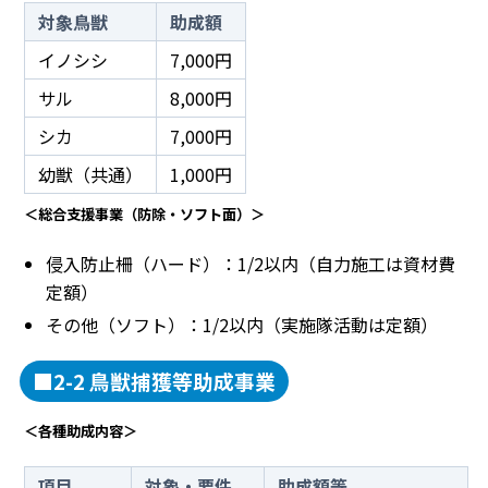
対象鳥獣
助成額
イノシシ
7,000円
サル
8,000円
シカ
7,000円
幼獣（共通）
1,000円
＜総合支援事業（防除・ソフト面）＞
侵入防止柵（ハード）：1/2以内（自力施工は資材費
定額）
その他（ソフト）：1/2以内（実施隊活動は定額）
■2-2 鳥獣捕獲等助成事業
＜各種助成内容＞
項目
対象・要件
助成額等