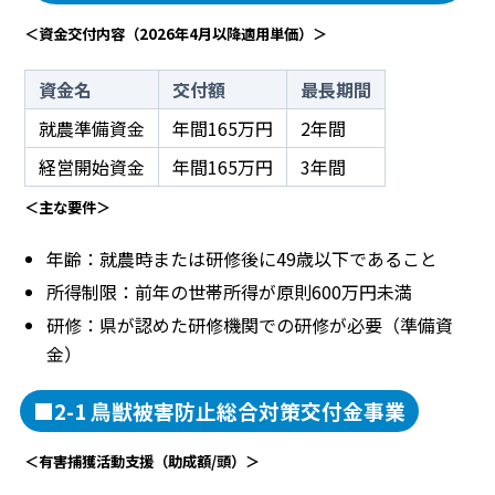
＜資金交付内容（2026年4月以降適用単価）＞
資金名
交付額
最長期間
就農準備資金
年間165万円
2年間
経営開始資金
年間165万円
3年間
＜主な要件＞
年齢：就農時または研修後に49歳以下であること
所得制限：前年の世帯所得が原則600万円未満
研修：県が認めた研修機関での研修が必要（準備資
金）
■2-1 鳥獣被害防止総合対策交付金事業
＜有害捕獲活動支援（助成額/頭）＞