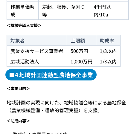
作業単価助
耕起、収穫、草刈り
4千円以
成
等
内/10a
＜機械等導入支援＞
対象者
上限額
助成率
農業支援サービス事業者
500万円
1/3以内
広域活動法人
1,000万円
1/3以内
■4 地域計画連動型農地保全事業
＜事業目的＞
地域計画の実現に向けた、地域協議会等による農地保全
（農業機械整備・粗放的管理実証）を支援。
＜助成内容＞