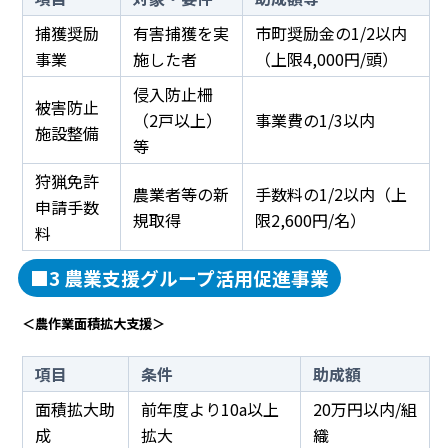
捕獲奨励
有害捕獲を実
市町奨励金の1/2以内
事業
施した者
（上限4,000円/頭）
侵入防止柵
被害防止
（2戸以上）
事業費の1/3以内
施設整備
等
狩猟免許
農業者等の新
手数料の1/2以内（上
申請手数
規取得
限2,600円/名）
料
■3 農業支援グループ活用促進事業
＜農作業面積拡大支援＞
項目
条件
助成額
面積拡大助
前年度より10a以上
20万円以内/組
成
拡大
織