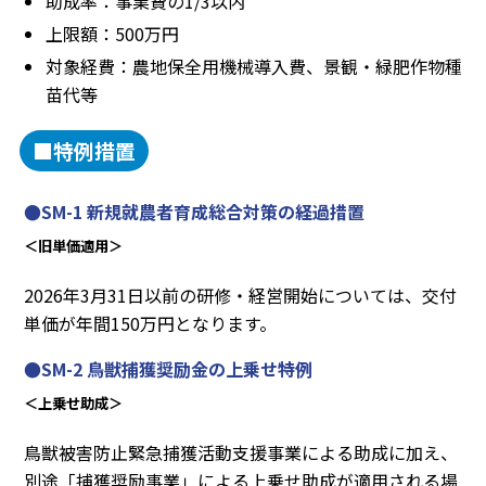
助成率：事業費の1/3以内
上限額：500万円
対象経費：農地保全用機械導入費、景観・緑肥作物種
苗代等
■特例措置
●SM-1 新規就農者育成総合対策の経過措置
＜旧単価適用＞
2026年3月31日以前の研修・経営開始については、交付
単価が年間150万円となります。
●SM-2 鳥獣捕獲奨励金の上乗せ特例
＜上乗せ助成＞
鳥獣被害防止緊急捕獲活動支援事業による助成に加え、
別途「捕獲奨励事業」による上乗せ助成が適用される場