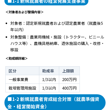
■1-1 新規就農者の経営発展支援事業
＜対象者および整備内容＞
対象者：認定新規就農者および認定農業者（就農後5
年以内）
対象整備：農業用機械・施設（トラクター、ビニール
ハウス等）、農機具格納庫、遊休施設の購入・改修・
移設
＜助成額詳細＞
区分
助成率
上限額
一般事業費
1/3以内
200万円
栽培管理用施設
1/3以内
400万円
■1-2 新規就農者育成総合対策（就農準備資
金・経営開始資金）