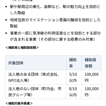
駅や駅周辺の美化、装飾など、駅の魅力向上を目的と
した取組
地域住民のマイステーション意識の醸成を目的とした
取組
事業の一部に草津線の利用促進などを目的とする部分
が含まれる事業（その部分に要する経費のみ対象）
＜補助率と補助限度額＞
補助
補助限
対象団体
率
度額
法人格のある団体（株式会社、
5/10
100,000
NPO法人等）
以内
円
法人格のない団体（町内会、市
8/10
100,000
民グループ等）
以内
円
＜補助対象外事業＞