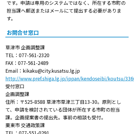
です。申請は専用のシステムではなく、所在する市町の
担当課へ郵送またはメールにて提出する必要がありま
す。
お問合せ窓口
草津市 企画調整課
TEL：077-561-2320
FAX：077-561-2489
Email：kikaku@city.kusatsu.lg.jp
http://www.pref.shiga.lg.jp/ippan/kendoseibi/koutsu/33
受付窓口
企画調整課
住所：〒525-8588 草津市草津三丁目13-30。原則とし
て、申請を検討されている団体が所在する市町の担当
課。企画提案書の提出先。事前の相談も受付。
栗東市 交通政策課
TEL：077-551-0291