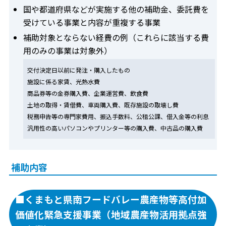
国や都道府県などが実施する他の補助金、委託費を
受けている事業と内容が重複する事業
補助対象とならない経費の例（これらに該当する費
用のみの事業は対象外）
交付決定日以前に発注・購入したもの
施設に係る家賃、光熱水費
商品券等の金券購入費、企業運営費、飲食費
土地の取得・賃借費、車両購入費、既存施設の取壊し費
税務申告等の専門家費用、振込手数料、公租公課、借入金等の利息
汎用性の高いパソコンやプリンター等の購入費、中古品の購入費
補助内容
■くまもと県南フードバレー農産物等高付加
価値化緊急支援事業（地域農産物活用拠点強