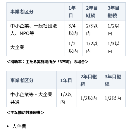
1年
2年目
3年目
事業者区分
目
継続
継続
中小企業、一般社団法
3/4
2/3以
1/2以
人、NPO等
以内
内
内
1/2
1/2以
1/3以
大企業
以内
内
内
＜補助率：主たる実施場所が「3市町」の場合＞
2年目継
3年目継
事業者区分
1年目
続
続
中小企業等・大企業
1/2以
1/2以内
1/3以内
共通
内
＜主な補助対象経費＞
人件費