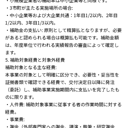
・小規模企業者の補助率は中小企業等と同様です。
・3市町が主たる実施場所の場合:
・中小企業等および大企業共通：1年目1/2以内、2年目
1/2以内、3年目1/3以内。
・補助金の支払い: 原則として精算払となりますが、必要
があると認められる場合は概算払も可能です。補助金額
は、年度単位で行われる実績報告の審査によって確定し
ます。
5. 補助対象経費と対象外経費
補助対象となる主な経費:
本事業の対象として明確に区分でき、必要性・妥当性を
証拠書類で確認できる経費で、交付決定日以降に発注
（委託）し、補助事業実施期間内に支払いを完了したも
のに限ります。
・人件費: 補助対象事業に従事する者の作業時間に対する
経費。
・事業費:
・謝金（外部専門家への謝金、講演・執筆・研究謝金