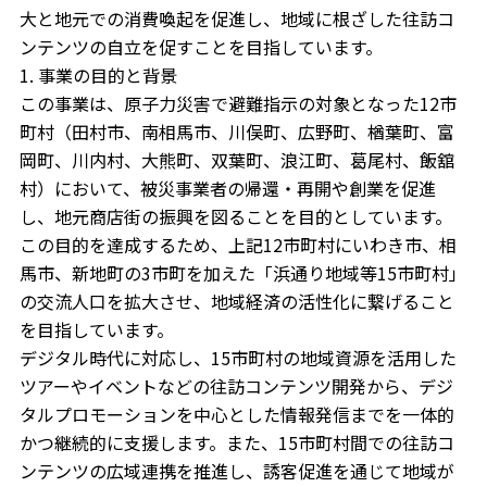
大と地元での消費喚起を促進し、地域に根ざした往訪コ
ンテンツの自立を促すことを目指しています。
1. 事業の目的と背景
この事業は、原子力災害で避難指示の対象となった12市
町村（田村市、南相馬市、川俣町、広野町、楢葉町、富
岡町、川内村、大熊町、双葉町、浪江町、葛尾村、飯舘
村）において、被災事業者の帰還・再開や創業を促進
し、地元商店街の振興を図ることを目的としています。
この目的を達成するため、上記12市町村にいわき市、相
馬市、新地町の3市町を加えた「浜通り地域等15市町村」
の交流人口を拡大させ、地域経済の活性化に繋げること
を目指しています。
デジタル時代に対応し、15市町村の地域資源を活用した
ツアーやイベントなどの往訪コンテンツ開発から、デジ
タルプロモーションを中心とした情報発信までを一体的
かつ継続的に支援します。また、15市町村間での往訪コ
ンテンツの広域連携を推進し、誘客促進を通じて地域が