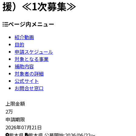
援）≪1次募集≫
ページ内メニュー
紹介動画
目的
申請スケジュール
対象となる事業
補助内容
対象者の詳細
公式サイト
お問合せ窓口
上限金額
2万
申請期限
2026年07月21日
熊本県
熊本県
公募開始:2026/06/22～