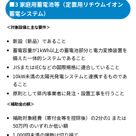
■3 家庭用蓄電池等（定置用リチウムイオン
蓄電システム）
＜対象設備と主な要件＞
新設（新品）であること
蓄電容量が1kWh以上の蓄電池部分と電力変換装置を
備えた一体的システムであること
JISまたはIECなどの国際規格に適合していること
10kW未満の太陽光発電システムと連携するものであ
ること
原則として県内事業者に発注・設置工事を行うこと
＜補助金の額＞
補助対象経費（寄付金等を控除後）の2分の1 または
50万円 のいずれか低い額
1,000円未満の端数は切り捨て