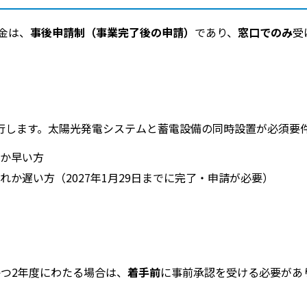
金は、
事後申請制（事業完了後の申請）
であり、
窓口でのみ
受
行します。太陽光発電システムと蓄電設備の同時設置が必須要
か早い方
か遅い方（2027年1月29日までに完了・申請が必要）
つ2年度にわたる場合は、
着手前
に事前承認を受ける必要があ