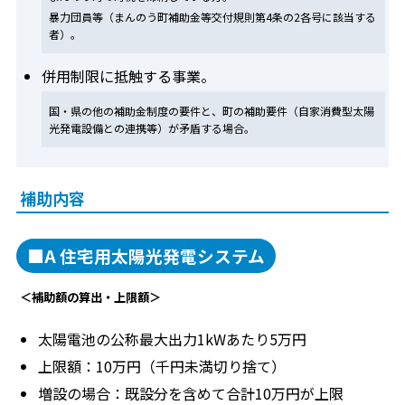
暴力団員等（まんのう町補助金等交付規則第4条の2各号に該当する
者）。
併用制限に抵触する事業。
国・県の他の補助金制度の要件と、町の補助要件（自家消費型太陽
光発電設備との連携等）が矛盾する場合。
補助内容
■A 住宅用太陽光発電システム
＜補助額の算出・上限額＞
太陽電池の公称最大出力1kWあたり5万円
上限額：10万円（千円未満切り捨て）
増設の場合：既設分を含めて合計10万円が上限