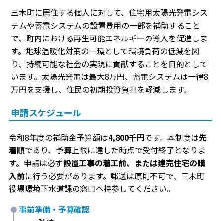
三木町に居住する個人に対して、住宅用太陽光発電シス
テムや蓄電システムの設置費用の一部を補助すること
で、町内における再生可能エネルギーの導入を促進しま
す。地球温暖化対策の一環として環境負荷の低減を図
り、持続可能な社会の実現に貢献することを目的として
います。太陽光発電は最大8万円、蓄電システムは一律8
万円を支援し、住民の初期投資負担を軽減します。
申請スケジュール
令和8年度の補助金予算額は
4,800千円
です。本制度は
先
着順
であり、予算上限に達した時点で受付終了となりま
す。申請は必ず
設置工事の着工前、または建売住宅の購
入前
に行う必要があります。郵送は原則不可で、三木町
役場環境下水道課の窓口へ持参してください。
事前準備・予算確認