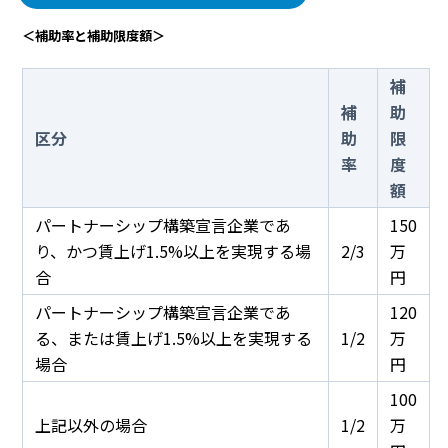
＜補助率と補助限度額＞
補
補
助
区分
助
限
率
度
額
パートナーシップ構築宣言企業であ
150
り、かつ賃上げ1.5%以上を実現する場
2/3
万
合
円
パートナーシップ構築宣言企業であ
120
る、または賃上げ1.5%以上を実現する
1/2
万
場合
円
100
上記以外の場合
1/2
万