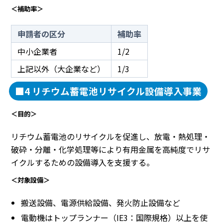
＜補助率＞
申請者の区分
補助率
中小企業者
1/2
上記以外（大企業など）
1/3
■4 リチウム蓄電池リサイクル設備導入事業
＜目的＞
リチウム蓄電池のリサイクルを促進し、放電・熱処理・
破砕・分離・化学処理等により有用金属を高純度でリサ
イクルするための設備導入を支援する。
＜対象設備＞
搬送設備、電源供給設備、発火防止設備など
電動機はトップランナー（IE3：国際規格）以上を使