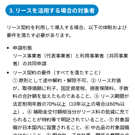
3. リースを活用する場合の対象者
リース契約を利用して導入する場合、以下の体制および
要件を満たす必要があります。
申請形態
リース事業者（代表事業者）と利用事業者（共同事業
者）の共同申請
リース契約の要件（すべてを満たすこと）
① 原則として途中解約・解除不可、② リース対価
が、取得価額に利子、固定資産税、損害保険料、手数
料の合計額を加えたものであること、③ リース期間が
法定耐用年数の70%以上（10年以上の場合は60%以
上）、④ 補助金交付額相当分がリース料の低減に充て
られることが特約等で明記されていること、⑤ 対象設
備が日本国内に設置されること、⑥ 中古品の対象設備
ではないこと、⑦ 親会社、子会社等、関係企業間での