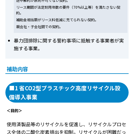
途中解約が原則不可でない契約。
リース期間が法定耐用年数の要件（70%以上等）を満たさない契
約。
補助金相当額がリース料低減に充てられない契約。
親会社・子会社間での契約。
暴力団排除に関する誓約事項に抵触する事業者が実
施する事業。
補助内容
■1 省CO2型プラスチック高度リサイクル設
備導入事業
＜目的＞
使用済製品等のリサイクルを促進し、リサイクルプロセ
ス全体の二酸化炭素排出を抑制。リサイクルが困難だっ