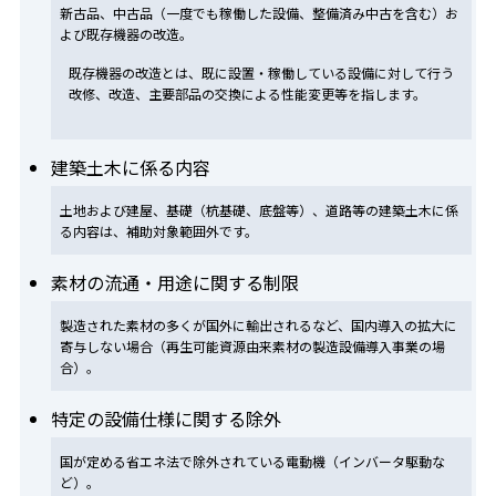
新古品、中古品（一度でも稼働した設備、整備済み中古を含む）お
よび既存機器の改造。
既存機器の改造とは、既に設置・稼働している設備に対して行う
改修、改造、主要部品の交換による性能変更等を指します。
建築土木に係る内容
土地および建屋、基礎（杭基礎、底盤等）、道路等の建築土木に係
る内容は、補助対象範囲外です。
素材の流通・用途に関する制限
製造された素材の多くが国外に輸出されるなど、国内導入の拡大に
寄与しない場合（再生可能資源由来素材の製造設備導入事業の場
合）。
特定の設備仕様に関する除外
国が定める省エネ法で除外されている電動機（インバータ駆動な
ど）。