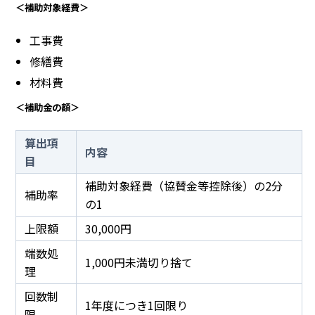
＜補助対象経費＞
工事費
修繕費
材料費
＜補助金の額＞
算出項
内容
目
補助対象経費（協賛金等控除後）の2分
補助率
の1
上限額
30,000円
端数処
1,000円未満切り捨て
理
回数制
1年度につき1回限り
限