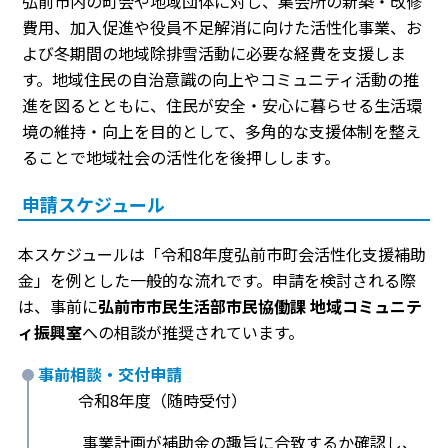
弘前市内の町会や地域団体に対し、集会所の新築・改修
費用、加入促進や役員不足解消に向けた活性化事業、お
よび冬期間の地域除排雪活動に必要な経費を支援しま
す。地域住民の自治意識の向上やコミュニティ活動の推
進を図るとともに、住民が安全・安心に暮らせる生活環
境の維持・向上を目的として、多角的な支援体制を整え
ることで地域社会の活性化を後押しします。
申請スケジュール
本スケジュールは「令和8年度弘前市町会活性化支援補助
金」を例とした一般的な流れです。申請を検討される際
は、事前に
弘前市市民生活部市民協働課 地域コミュニテ
ィ振興室
への相談が推奨されています。
事前相談・交付申請
令和8年度（随時受付）
事業計画が補助金の趣旨に合致するか確認し、