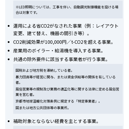
※LED照明については、工事を伴い、自動調光制御機能を設ける場
合は対象です。
運用による省CO2がなされた事業（例：レイアウト
変更、建て替え、機器の間引き等）。
CO2削減効果が100,000円／t-CO2を超える事業。
産業用のボイラー・給湯機を導入する事業。
共通の除外要件に該当する事業者が行う事業。
国税および地方税を滞納している者。
暴力団員等が経営に関与、または資金供給等の関係を有している
者。
風俗営業等の規制及び業務の適正化等に関する法律に定める風俗営
業を営む者。
京都市地球温暖化対策条例に規定する「特定事業者」。
国または地方公共団体等の事業所。
補助対象とならない経費を主とする事業。