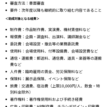
審査方法：書面審査
要件：次年度以降も継続的に取り組む内容であること
＜助成対象となる経費＞
制作費：作品制作費、実演費、機材賃借料など
報償費：企画・調査料、出演料、講師謝金など
委託費：会場設営・撤去等の業務委託費
使用料：会場使用料、付帯設備費、会場設営費など
通信・運搬費：郵送料、通信費、道具・楽器等の運搬
費など
人件費：臨時雇用の賃金、労災保険料など
保険料：展示品保険、イベント保険など
旅費：交通費、宿泊費（上限10,000円/人、飲食・特
別料金除外）
著作権料：著作権使用料および手続き経費
広告・印刷費：HP制作費、チラシデザイン・印刷費