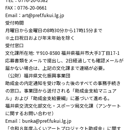
TEL：0776-20-0582
FAX：0776-20-0661
Email：art@pref.fukui.lg.jp
受付時間
月曜日から金曜日の8時30分から17時15分まで
※土日祝日および年末年始を除く
受付窓口
文化課所在地: 〒910-8580 福井県福井市大手3丁目17-1
応募書類をメールで提出し、2日経過しても確認メールが
届かない場合は、上記の文化課まで連絡が必要。
（公財）福井県文化振興事業団
助成金の内定通知を受け取った後のすべての事務手続き
の窓口。事業団から送付される「助成金支給マニュア
ル」および「助成金支給要綱」に基づいて進める。
福井県交流文化部文化・スポーツ局文化課（アンケート
に関するお問い合わせ）
Email：bunka@pref.fukui.lg.jp
「令和８年度ふくいアートプロジェクト助成金」に関す