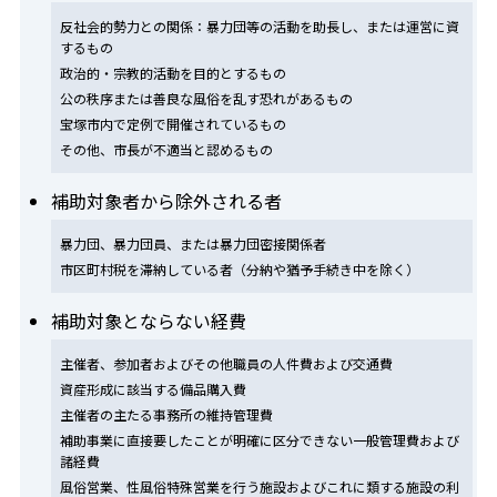
反社会的勢力との関係：暴力団等の活動を助長し、または運営に資
するもの
政治的・宗教的活動を目的とするもの
公の秩序または善良な風俗を乱す恐れがあるもの
宝塚市内で定例で開催されているもの
その他、市長が不適当と認めるもの
補助対象者から除外される者
暴力団、暴力団員、または暴力団密接関係者
市区町村税を滞納している者（分納や猶予手続き中を除く）
補助対象とならない経費
主催者、参加者およびその他職員の人件費および交通費
資産形成に該当する備品購入費
主催者の主たる事務所の維持管理費
補助事業に直接要したことが明確に区分できない一般管理費および
諸経費
風俗営業、性風俗特殊営業を行う施設およびこれに類する施設の利