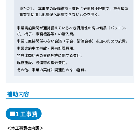
※ただし、本事業の設備維持・管理に必要最小限度で、専ら補助
事業で使用し他用途へ転用できないものを除く。
事業実施機関が通常備えているべき汎用性の高い備品（パソコン、
机、椅子、事務機器等）の購入費。
事業に直接関係のない会議（学会、講演会等）参加のための旅費。
事業実施中の事故・災害処理費用。
特許出願料等の登録免許に関する費用。
既存施設、設備等の撤去費用。
その他、事業の実施に関連性のない経費。
補助内容
■1 工事費
＜本工事費の内訳＞