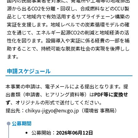
国内の民間事業者を対象に、発電所や工場等の地域排出
源から出るCO2を分離・回収し、合成燃料などのCCU製
品として地域内で有効活用するサプライチェーン構築の
実証を支援します。地域レベルでの炭素循環モデルの確
立を通じて、エネルギー起源CO2の削減と地域経済の活
性化を図ります。設備導入や実証に係る経費の一部を補
助することで、持続可能な脱炭素社会の実現を後押しし
ます。
申請スケジュール
本事業の申請は、電子メールによる提出となります。提
出書類（申請書、ヒアリング資料等）は
PDF等に変換せ
ず
、オリジナルの形式で送付してください。
提出先：chikyu-jigyo@env.go.jp（環境省 事務局）
公募期間
公募開始：
2026年06月12日