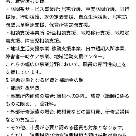
所、就労選択支援。
・訪問系サービス事業所: 居宅介護、重度訪問介護、同行
援護、行動援護、就労定着支援、自立生活援助、居宅訪
問型児童発達支援、保育所等訪問支援。
・相談支援事業所: 計画相談支援、地域移行支援、地域定
着支援、障害児相談支援。
・地域生活支援事業: 移動支援事業、日中短期入所事業、
障害者一時ケア事業、地域活動支援センター。
これらの幅広い事業分野において、職員の専門性向上を
支援しています。
5. 補助対象となる経費と補助金の額
・補助対象経費:
・事業所内研修の場合: 講師への謝礼、旅費（講師に係る
ものに限る）、委託料。
・外部研修派遣の場合: 教材費などの需用費、研修受講料
などの負担金。
・その他、市長が必要と認める経費も対象となります。
・ただし、消費税及び地方消費税相当額は補助対象から