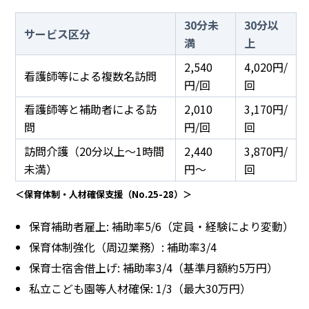
30分未
30分以
サービス区分
満
上
2,540
4,020円/
看護師等による複数名訪問
円/回
回
看護師等と補助者による訪
2,010
3,170円/
問
円/回
回
訪問介護（20分以上〜1時間
2,440
3,870円/
未満）
円〜
回
＜保育体制・人材確保支援（No.25-28）＞
保育補助者雇上: 補助率5/6（定員・経験により変動）
保育体制強化（周辺業務）: 補助率3/4
保育士宿舎借上げ: 補助率3/4（基準月額約5万円）
私立こども園等人材確保: 1/3（最大30万円）