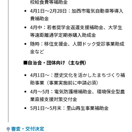
校給食費等補助金
4月1日〜2月28日：加西市電気自動車等導入
費補助金
4月中：若者奨学金返還支援補助金、大学生
等遠距離通学定期券購入助成金
随時：移住支援金、人間ドック受診事業助成
金など
■自治会・団体向け（主な例）
4月1日〜：歴史文化を活かしたまちづくり補
助事業（事業実施前に申請必須）
4月〜5月：電気防護柵補助金、環境保全型農
業直接支援対策交付金
5月1日〜5月末：里山再生事業補助金
審査・交付決定