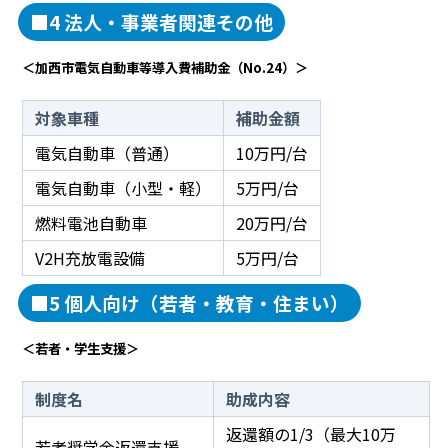
■4 法人・事業者関連その他
＜加西市電気自動車等導入費補助金（No.24）＞
対象車種
補助金額
電気自動車（普通）
10万円/台
電気自動車（小型・軽）
5万円/台
燃料電池自動車
20万円/台
V2H充放電設備
5万円/台
■5 個人向け（若者・教育・住まい）
＜若者・学生支援＞
制度名
助成内容
返還額の1/3（最大10万
若者奨学金返還支援