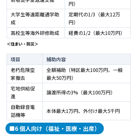
円）
大学生等遠距離通学助
定期代の1/3（最大12万
成
円）
高校生等海外研修助成
経費の1/2（最大10万円）
＜住まい・防災＞
項目
補助内容
老朽危険空
全額補助（特区最大100万円、一般
家撤去
最大50万円）
宅地供給促
譲渡所得の3%（最大100万円）
進
自動録音電
本体最大1万円、外付け最大5千円
話機等
■6 個人向け（福祉・医療・出産）