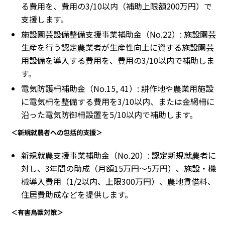
る費用を、費用の3/10以内（補助上限額200万円）で
支援します。
施設園芸設備整備支援事業補助金（No.22）: 施設園芸
生産を行う認定農業者が生産性向上に資する施設園芸
用設備を導入する費用を、費用の3/10以内で補助しま
す。
電気防護柵補助金（No.15, 41）: 耕作地や農業用施設
に電気柵を整備する費用を3/10以内、または金網柵に
沿った電気防御柵設置を5/10以内で補助します。
＜新規就農者への包括的支援＞
新規就農支援事業補助金（No.20）: 認定新規就農者に
対し、3年間の助成（月額15万円〜5万円）、施設・機
械導入費用（1/2以内、上限300万円）、農地賃借料、
住居費助成などを提供します。
＜有害鳥獣対策＞