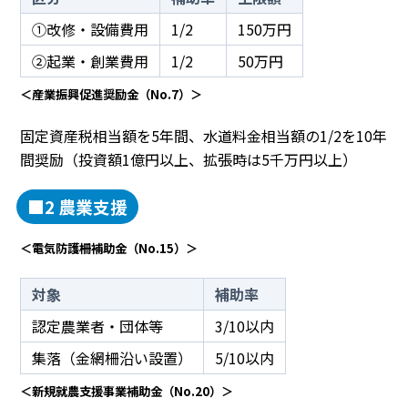
①改修・設備費用
1/2
150万円
②起業・創業費用
1/2
50万円
＜産業振興促進奨励金（No.7）＞
固定資産税相当額を5年間、水道料金相当額の1/2を10年
間奨励（投資額1億円以上、拡張時は5千万円以上）
■2 農業支援
＜電気防護柵補助金（No.15）＞
対象
補助率
認定農業者・団体等
3/10以内
集落（金網柵沿い設置）
5/10以内
＜新規就農支援事業補助金（No.20）＞