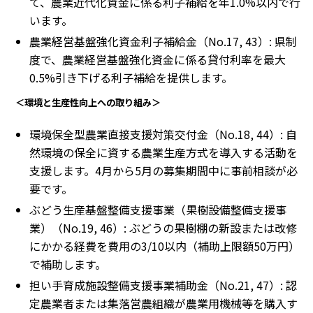
て、農業近代化資金に係る利子補給を年1.0%以内で行
います。
農業経営基盤強化資金利子補給金（No.17, 43）: 県制
度で、農業経営基盤強化資金に係る貸付利率を最大
0.5%引き下げる利子補給を提供します。
＜環境と生産性向上への取り組み＞
環境保全型農業直接支援対策交付金（No.18, 44）: 自
然環境の保全に資する農業生産方式を導入する活動を
支援します。4月から5月の募集期間中に事前相談が必
要です。
ぶどう生産基盤整備支援事業（果樹設備整備支援事
業）（No.19, 46）: ぶどうの果樹棚の新設または改修
にかかる経費を費用の3/10以内（補助上限額50万円）
で補助します。
担い手育成施設整備支援事業補助金（No.21, 47）: 認
定農業者または集落営農組織が農業用機械等を購入す