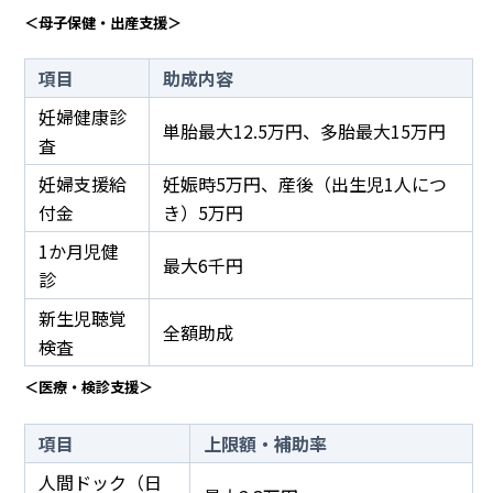
＜母子保健・出産支援＞
項目
助成内容
妊婦健康診
単胎最大12.5万円、多胎最大15万円
査
妊婦支援給
妊娠時5万円、産後（出生児1人につ
付金
き）5万円
1か月児健
最大6千円
診
新生児聴覚
全額助成
検査
＜医療・検診支援＞
項目
上限額・補助率
人間ドック（日