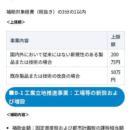
補助対象経費（税抜き）の3分の1以内
＜上限額＞
上限
事業内容
額
国内外において従来にはない新規性のある製
200
品または技術の場合
万円
50万
既存製品または技術の改良の場合
円
■B-1 工業立地推進事業：工場等の新設およ
び増設
＜補助内容＞
補助金額：固定資産税および都市計画税の課税相当額