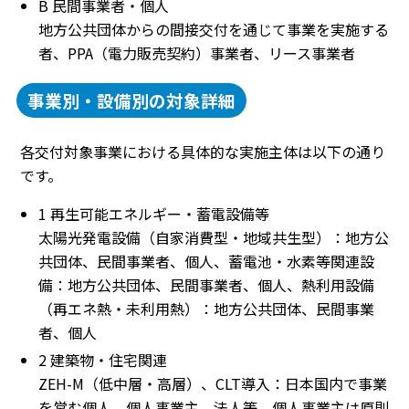
B 民間事業者・個人
地方公共団体からの間接交付を通じて事業を実施する
者、PPA（電力販売契約）事業者、リース事業者
事業別・設備別の対象詳細
各交付対象事業における具体的な実施主体は以下の通り
です。
1 再生可能エネルギー・蓄電設備等
太陽光発電設備（自家消費型・地域共生型）：地方公
共団体、民間事業者、個人、蓄電池・水素等関連設
備：地方公共団体、民間事業者、個人、熱利用設備
（再エネ熱・未利用熱）：地方公共団体、民間事業
者、個人
2 建築物・住宅関連
ZEH-M（低中層・高層）、CLT導入：日本国内で事業
を営む個人、個人事業主、法人等、個人事業主は原則