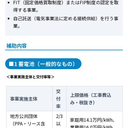
FIT（固定価格買取制度）またはFIP制度の認定を取
得する事業。
自己託送（電気事業法に定める接続供給）を行う事
業。
補助内容
■1 蓄電池（一般的なもの）
＜事業実施主体と交付率等＞
交
上限価格（工事費込
事業実施主体
付
み・税抜き）
率
地方公共団体
2/3
家庭用14.1万円/kWh、
（PPA・リース含
以
業務用16.0万円/kWh