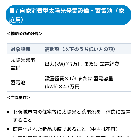
■7 自家消費型太陽光発電設備・蓄電池（家
庭用）
＜補助金額の計算＞
対象設備
補助額（以下のうち低い方の額）
太陽光発電
出力(kW)×7万円 または 設置経費
設備
設置経費×1/3 または 蓄電容量
蓄電池
(kWh)×4.7万円
＜主な要件＞
北茨城市内の住宅等に太陽光と蓄電池を一体的に設置
すること
商用化された新品設備であること（中古は不可）