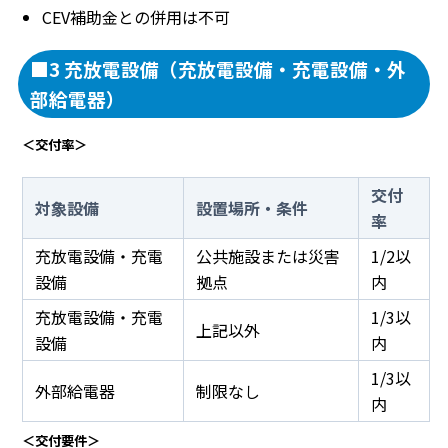
CEV補助金との併用は不可
■3 充放電設備（充放電設備・充電設備・外
部給電器）
＜交付率＞
交付
対象設備
設置場所・条件
率
充放電設備・充電
公共施設または災害
1/2以
設備
拠点
内
充放電設備・充電
1/3以
上記以外
設備
内
1/3以
外部給電器
制限なし
内
＜交付要件＞