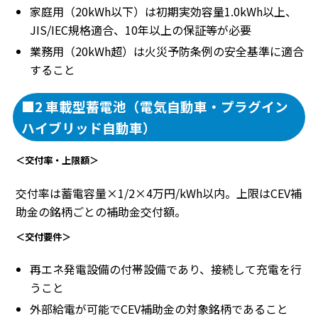
家庭用（20kWh以下）は初期実効容量1.0kWh以上、
JIS/IEC規格適合、10年以上の保証等が必要
業務用（20kWh超）は火災予防条例の安全基準に適合
すること
■2 車載型蓄電池（電気自動車・プラグイン
ハイブリッド自動車）
＜交付率・上限額＞
交付率は蓄電容量×1/2×4万円/kWh以内。上限はCEV補
助金の銘柄ごとの補助金交付額。
＜交付要件＞
再エネ発電設備の付帯設備であり、接続して充電を行
うこと
外部給電が可能でCEV補助金の対象銘柄であること