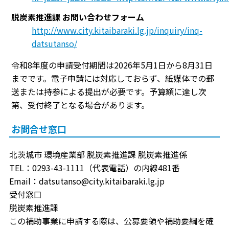
脱炭素推進課 お問い合わせフォーム
http://www.city.kitaibaraki.lg.jp/inquiry/inq-
datsutanso/
令和8年度の申請受付期間は2026年5月1日から8月31日
までです。電子申請には対応しておらず、紙媒体での郵
送または持参による提出が必要です。予算額に達し次
第、受付終了となる場合があります。
お問合せ窓口
北茨城市 環境産業部 脱炭素推進課 脱炭素推進係
TEL：0293-43-1111（代表電話）の内線481番
Email：datsutanso@city.kitaibaraki.lg.jp
受付窓口
脱炭素推進課
この補助事業に申請する際は、公募要領や補助要綱を確