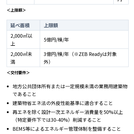
＜上限額＞
延べ面積
上限額
2,000㎡以
5億円/棟/年
上
2,000㎡未
3億円/棟/年（※ZEB Readyは対象
満
外）
＜交付要件＞
地方公共団体所有または一定規模未満の業務用建築物
であること
建築物省エネ法の外皮性能基準に適合すること
再エネを除く設計一次エネルギー消費量を50%以上
（特定要件下では30-40%）削減すること
BEMS等によるエネルギー管理体制を整備すること