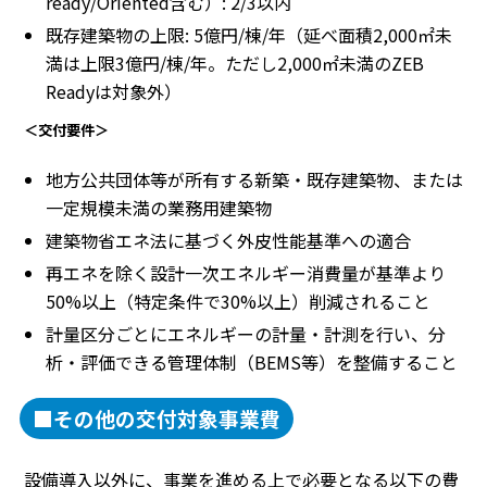
ready/Oriented含む）: 2/3以内
既存建築物の上限: 5億円/棟/年（延べ面積2,000㎡未
満は上限3億円/棟/年。ただし2,000㎡未満のZEB
Readyは対象外）
＜交付要件＞
地方公共団体等が所有する新築・既存建築物、または
一定規模未満の業務用建築物
建築物省エネ法に基づく外皮性能基準への適合
再エネを除く設計一次エネルギー消費量が基準より
50%以上（特定条件で30%以上）削減されること
計量区分ごとにエネルギーの計量・計測を行い、分
析・評価できる管理体制（BEMS等）を整備すること
■その他の交付対象事業費
設備導入以外に、事業を進める上で必要となる以下の費