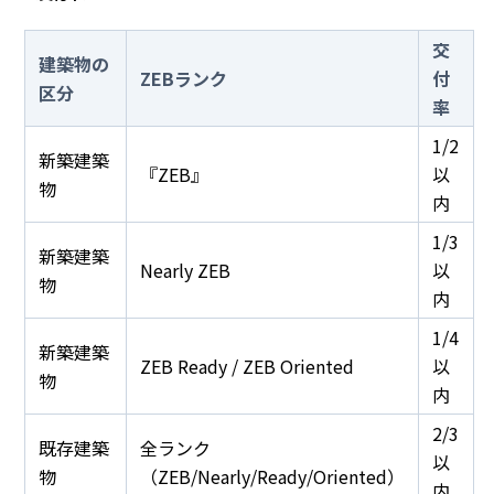
交
建築物の
ZEBランク
付
区分
率
1/2
新築建築
『ZEB』
以
物
内
1/3
新築建築
Nearly ZEB
以
物
内
1/4
新築建築
ZEB Ready / ZEB Oriented
以
物
内
2/3
既存建築
全ランク
以
物
（ZEB/Nearly/Ready/Oriented）
内